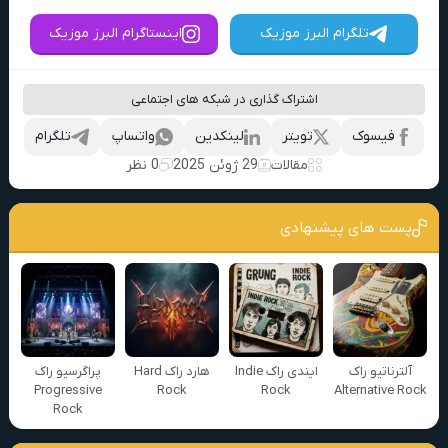
تلگرام البرز موزیک
اینستاگرام البرز موزیک
اشتراک گذاری در شبکه های اجتماعی
فیسوک
تویتر
لینکدین
واتساپ
تلگرام
مقالات
29 ژوئن 2025
0 نظر
پست های پیشنهادی
آلترناتیو راک
ایندی راک Indie
هارد راک Hard
پراگرسیو راک
Progressive
Rock
Rock
Alternative Rock
Rock