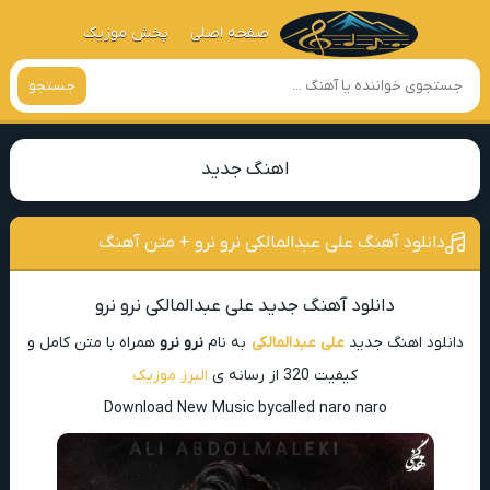
صفحه اصلی
پخش موزیک
جستجو
اهنگ جدید
دانلود آهنگ علی عبدالمالکی نرو نرو + متن آهنگ
دانلود آهنگ جدید علی عبدالمالکی نرو نرو
دانلود اهنگ جدید
علی عبدالمالکی
به نام
نرو نرو
همراه با متن کامل و
کیفیت 320 از رسانه ی
البرز موزیک
Download New Music bycalled naro naro